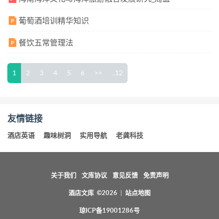
葡萄酒培训精华知识
餐饮五常管理法
1
2
3
4
5
6
>>
..12
友情链接
酒店英语
趣味树洞
实用导航
老龚科技
关于我们
文库协议
意见反馈
免责声明
酒店文库 ©2026
|
站点地图
琼ICP备19001286号