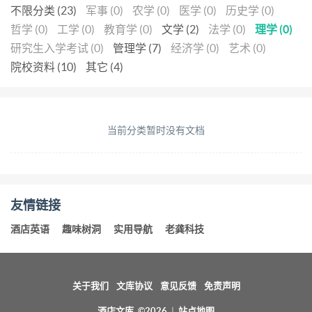
不限分类 (23)
军事 (0)
农学 (0)
医学 (0)
历史学 (0)
哲学 (0)
工学 (0)
教育学 (0)
文学 (2)
法学 (0)
理学 (0)
研究生入学考试 (0)
管理学 (7)
经济学 (0)
艺术 (0)
院校资料 (10)
其它 (4)
当前分类暂时没有文档
友情链接
酒店英语
趣味树洞
实用导航
老龚科技
关于我们
文库协议
意见反馈
免责声明
酒店文库 ©2026
|
站点地图